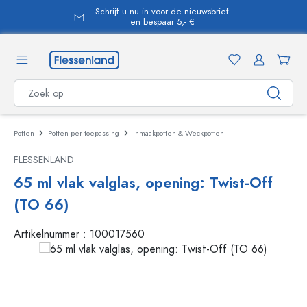
Schrijf u nu in voor de nieuwsbrief
hoofdinhoud
en bespaar 5,- €
Potten
Potten per toepassing
Inmaakpotten & Weckpotten
FLESSENLAND
65 ml vlak valglas, opening: Twist-Off
(TO 66)
Artikelnummer :
100017560