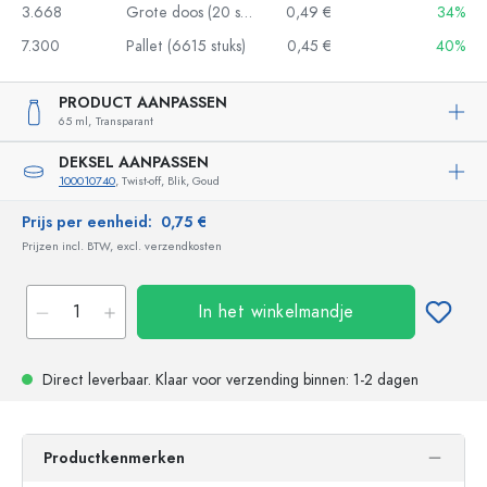
3.668
Grote doos (20 stuks)
0,49 €
34%
7.300
Pallet (6615 stuks)
0,45 €
40%
PRODUCT AANPASSEN
65 ml,
Transparant
DEKSEL AANPASSEN
100010740
, Twist-off, Blik, Goud
Prijs per eenheid:
0,75 €
Prijzen incl. BTW, excl. verzendkosten
In het winkelmandje
Direct leverbaar.
Klaar voor verzending
binnen: 1-2 dagen
Productkenmerken