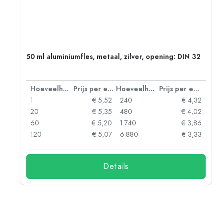
g:
50 ml aluminiumfles, metaal, zilver, opening: DIN 32
 eenheid
Hoeveelheid
Prijs per eenheid
Hoeveelheid
Prijs per eenheid
92
1
€ 5,52
240
€ 4,32
88
20
€ 5,35
480
€ 4,02
85
60
€ 5,20
1.740
€ 3,86
73
120
€ 5,07
6.880
€ 3,33
Details