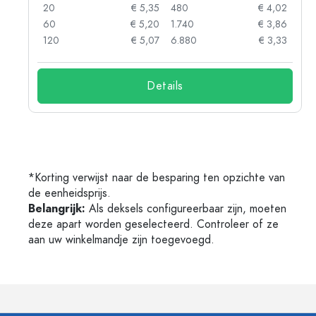
88
20
€ 5,35
480
€ 4,02
85
60
€ 5,20
1.740
€ 3,86
73
120
€ 5,07
6.880
€ 3,33
Details
*Korting verwijst naar de besparing ten opzichte van
de eenheidsprijs.
Belangrijk:
Als deksels configureerbaar zijn, moeten
deze apart worden geselecteerd. Controleer of ze
aan uw winkelmandje zijn toegevoegd.