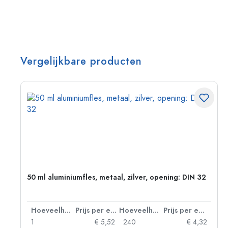
Vergelijkbare producten
g:
50 ml aluminiumfles, metaal, zilver, opening: DIN 32
 eenheid
Hoeveelheid
Prijs per eenheid
Hoeveelheid
Prijs per eenheid
92
1
€ 5,52
240
€ 4,32