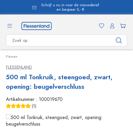
Schrijf u nu in voor de nieuwsbrief
hoofdinhoud
en bespaar 5,- €
Flessen
FLESSENLAND
500 ml Tonkruik, steengoed, zwart,
opening: beugelverschluss
Artikelnummer :
100019670
(1)
Gemiddelde waardering van 5 van 5 sterren