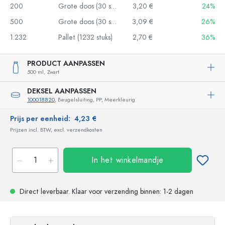
200
Grote doos (30 stuks)
3,20 €
24%
500
Grote doos (30 stuks)
3,09 €
26%
1.232
Pallet (1232 stuks)
2,70 €
36%
PRODUCT AANPASSEN
500 ml,
Zwart
DEKSEL AANPASSEN
100018820
, Beugelsluiting, PP, Meerkleurig
Prijs per eenheid:
4,23 €
Prijzen incl. BTW, excl. verzendkosten
In het winkelmandje
Direct leverbaar.
Klaar voor verzending
binnen: 1-2 dagen