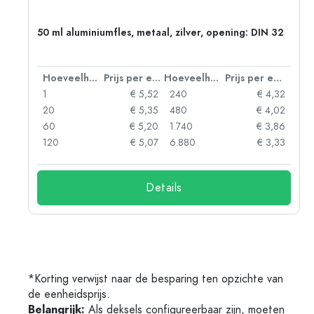
g:
50 ml aluminiumfles, metaal, zilver, opening: DIN 32
 eenheid
Hoeveelheid
Prijs per eenheid
Hoeveelheid
Prijs per eenheid
92
1
€ 5,52
240
€ 4,32
88
20
€ 5,35
480
€ 4,02
85
60
€ 5,20
1.740
€ 3,86
73
120
€ 5,07
6.880
€ 3,33
Details
*Korting verwijst naar de besparing ten opzichte van
de eenheidsprijs.
Belangrijk:
Als deksels configureerbaar zijn, moeten