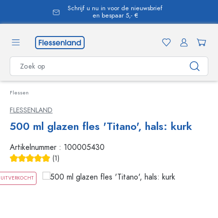
Schrijf u nu in voor de nieuwsbrief
hoofdinhoud
en bespaar 5,- €
Flessen
FLESSENLAND
500 ml glazen fles 'Titano', hals: kurk
Artikelnummer :
100005430
(1)
Gemiddelde waardering van 5 van 5 sterren
UITVERKOCHT