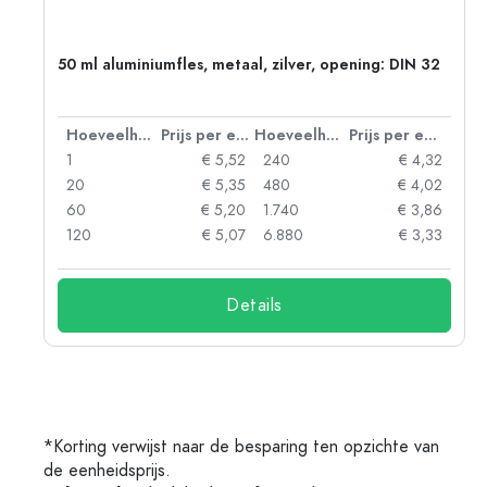
50 ml aluminiumfles, metaal, zilver, opening: DIN 32
 eenheid
Hoeveelheid
Prijs per eenheid
Hoeveelheid
Prijs per eenheid
06
1
€ 5,52
240
€ 4,32
05
20
€ 5,35
480
€ 4,02
04
60
€ 5,20
1.740
€ 3,86
03
120
€ 5,07
6.880
€ 3,33
Details
*Korting verwijst naar de besparing ten opzichte van
de eenheidsprijs.