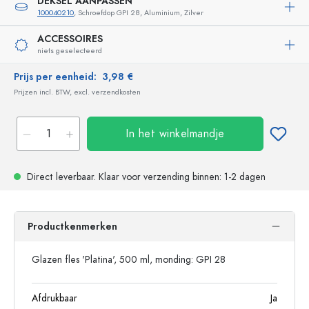
DEKSEL AANPASSEN
100040210
, Schroefdop GPI 28, Aluminium, Zilver
ACCESSOIRES
niets geselecteerd
Prijs per eenheid:
3,98 €
Prijzen incl. BTW, excl. verzendkosten
In het winkelmandje
Direct leverbaar.
Klaar voor verzending
binnen: 1-2 dagen
Productkenmerken
Glazen fles 'Platina', 500 ml, monding: GPI 28
Afdrukbaar
Ja