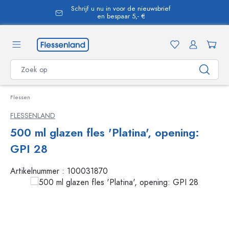
Schrijf u nu in voor de nieuwsbrief
hoofdinhoud
en bespaar 5,- €
Flessen
FLESSENLAND
500 ml glazen fles 'Platina', opening:
GPI 28
Artikelnummer :
100031870