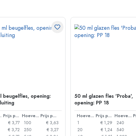
l beugelfles, opening:
50 ml glazen fles 'Proba',
luiting
opening: PP 18
lheid
Prijs per eenheid
Hoeveelheid
Prijs per eenheid
Hoeveelheid
Prijs per eenheid
Hoeveelheid
€ 3,77
100
€ 3,63
1
€ 1,29
240
€ 3,72
250
€ 3,27
20
€ 1,24
540