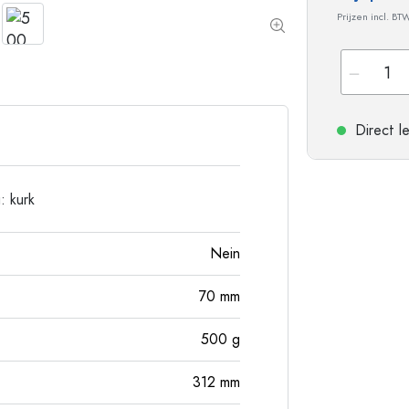
Flessen met ronde schouder
Gistingsflessen & Ma
Prijzen incl. BT
Heupflessen
Flessen met brede hals
Direct l
Steengoed flessen
Aluminium flessen
: kurk
Nein
70
mm
500
g
312
mm