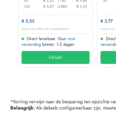
 0,85
60
€ 5,20
1.740
€ 3,86
50
 0,73
120
€ 5,07
6.880
€ 3,33
€ 5,52
€ 3,77
Prijzen incl. BTW, excl. verzendkosten
Prijzen incl
Direct leverbaar.
Klaar voor
Direct
verzending
binnen: 1-2 dagen
verzendi
Details
*Korting verwijst naar de besparing ten opzichte va
Belangrijk:
Als deksels configureerbaar zijn, moet