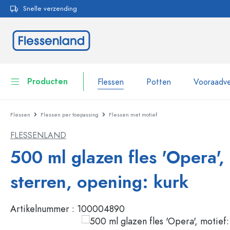
Snelle verzending
oekopdracht
Ga naar de hoofdnavigatie
Producten
Flessen
Potten
Vooraadve
Flessen
Flessen per toepassing
Flessen met motief
Flessen
Toon alles Flessen
FLESSENLAND
Potten
Flessen per merk
500 ml glazen fles 'Opera',
WECK flessen
Vooraadverpakkingen
sterren, opening: kurk
Servies
Flessen op volume
Artikelnummer :
100004890
Miniatuurflesjes
Cosmetische verpakkingen
Glazen flessen 100 ml