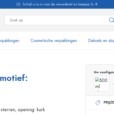
Schrijf u nu in voor de nieuwsbrief en bespaar 5,- €
rpakkingen
Cosmetische verpakkingen
Deksels en slu
meer dan 2.500 producten
Uw configur
 motief:
Estal flessen
PRIJZ
Glazen flessen 250 ml
Glazen flessen 750 
Glazen flessen 500 ml
Glazen flessen 1000