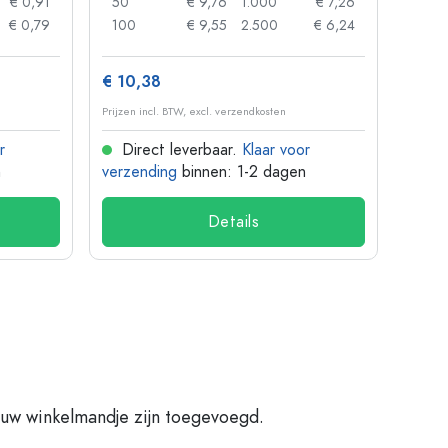
€ 0,91
50
€ 9,76
1.000
€ 7,26
72
€ 0,79
100
€ 9,55
2.500
€ 6,24
120
€ 10,38
€ 1,3
Prijzen incl. BTW, excl. verzendkosten
Prijzen 
r
Direct leverbaar.
Klaar voor
Dir
n
verzending
binnen: 1-2 dagen
verze
Details
 uw winkelmandje zijn toegevoegd.