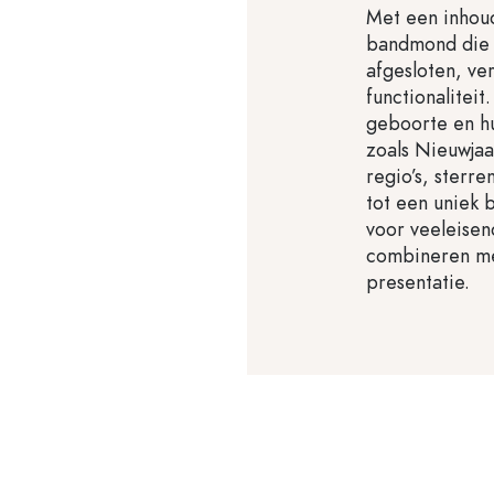
Met een inhoud
bandmond die 
afgesloten, ve
functionalitei
geboorte en hu
zoals Nieuwjaar
regio’s, sterr
tot een uniek 
voor veeleisen
combineren me
presentatie.