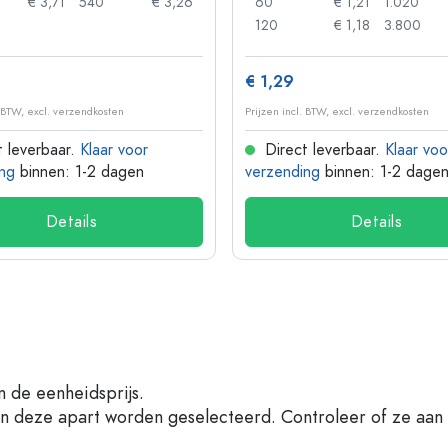
€ 3,71
540
€ 3,26
60
€ 1,21
1.020
120
€ 1,18
3.800
€ 1,29
. BTW, excl. verzendkosten
Prijzen incl. BTW, excl. verzendkosten
 leverbaar.
Klaar voor
Direct leverbaar.
Klaar voo
ng
binnen: 1-2 dagen
verzending
binnen: 1-2 dage
Details
Details
n de eenheidsprijs.
en deze apart worden geselecteerd. Controleer of ze aan