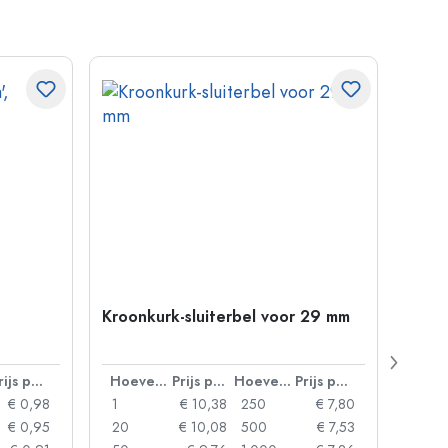
Kroonkurk-sluiterbel voor 29 mm
500 m
Carré
38 m
Prijs per eenheid
Hoeveelheid
Prijs per eenheid
Hoeveelheid
Prijs per eenheid
€ 0,98
1
€ 10,38
250
€ 7,80
1
€ 0,95
20
€ 10,08
500
€ 7,53
24