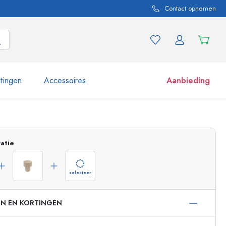
Contact opnemen
itingen
Accessoires
Aanbieding
 en productvarianten
Potten e potjes
Ontdek nu
atie
Nu winkelen
selecteer
EN EN KORTINGEN
ml
 ml