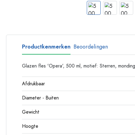
Glazen flessen met hengsel
Flessen met lange hals
Polygonale flessen
Flessen per materiaal
Glazen flessen
Productkenmerken
Beoordelingen
Plastic flessen
Glazen fles 'Opera', 500 ml, motief: Sterren, monding
Afdrukbaar
Diameter - Buiten
Gewicht
Hoogte