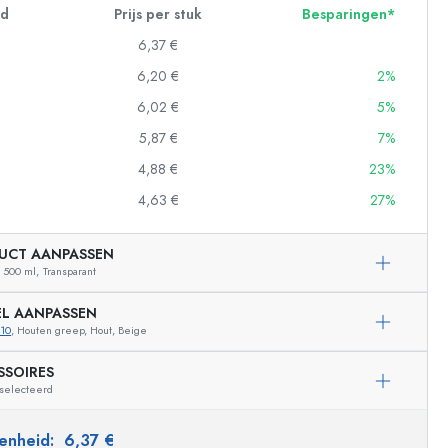
id
Prijs per stuk
Besparingen*
6,37 €
6,20 €
2%
6,02 €
5%
5,87 €
7%
4,88 €
23%
4,63 €
27%
UCT AANPASSEN
500 ml,
Transparant
EL AANPASSEN
10
, Houten greep, Hout, Beige
SSOIRES
eselecteerd
Voorbeeldige vertegenwoordiging
 eenheid:
6,37 €