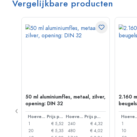
Vergelijkbare producten
50 ml aluminiumfles, metaal, zilver,
2.160 m
P 28
opening: DIN 32
beugels
Prijs per eenheid
Hoeveelheid
Prijs per eenheid
Hoeveelheid
Prijs per eenheid
Hoevee
 0,92
1
€ 5,52
240
€ 4,32
1
 0,88
20
€ 5,35
480
€ 4,02
10