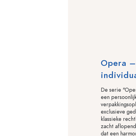
Opera –
individua
De serie "Oper
een persoonlijk
verpakkingsopl
exclusieve gedi
klassieke recht
zacht aflopend
dat een harmo