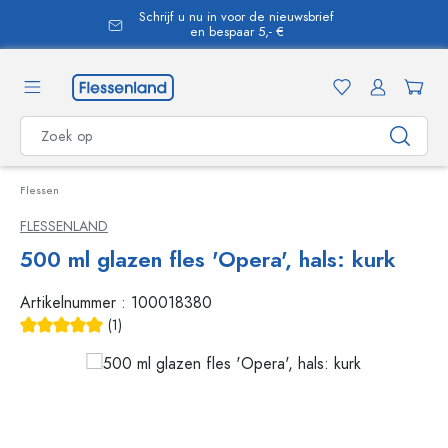
Schrijf u nu in voor de nieuwsbrief
hoofdinhoud
en bespaar 5,- €
Flessen
FLESSENLAND
500 ml glazen fles 'Opera', hals: kurk
Artikelnummer :
100018380
(1)
Gemiddelde waardering van 5 van 5 sterren