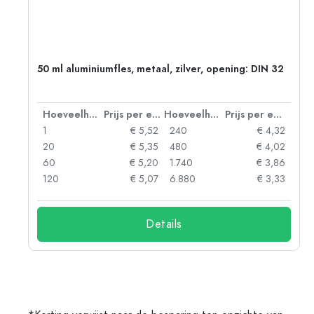
50 ml aluminiumfles, metaal, zilver, opening: DIN 32
 eenheid
Hoeveelheid
Prijs per eenheid
Hoeveelheid
Prijs per eenheid
06
1
€ 5,52
240
€ 4,32
05
20
€ 5,35
480
€ 4,02
04
60
€ 5,20
1.740
€ 3,86
03
120
€ 5,07
6.880
€ 3,33
Details