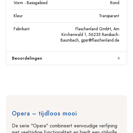
Vorm - Basisgebied
Rond
Kleur
Transparant
Fabrikant
Flaschenland GmbH, Am
Kirchenwald 1, 56235 Ransbach-
Baumbach,
gpsr@flaschenland.de
Beoordelingen
Opera – tijdloos mooi
De serie "Opera" combineert eenvoudige verfijning
met veelzijdige functionaliteit en biedt een stijlvolle