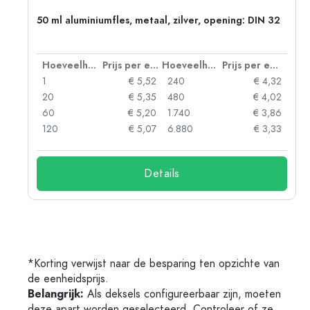
50 ml aluminiumfles, metaal, zilver, opening: DIN 32
 eenheid
Hoeveelheid
Prijs per eenheid
Hoeveelheid
Prijs per eenheid
78
1
€ 5,52
240
€ 4,32
76
20
€ 5,35
480
€ 4,02
73
60
€ 5,20
1.740
€ 3,86
60
120
€ 5,07
6.880
€ 3,33
Details
*Korting verwijst naar de besparing ten opzichte van
de eenheidsprijs.
Belangrijk:
Als deksels configureerbaar zijn, moeten
deze apart worden geselecteerd. Controleer of ze