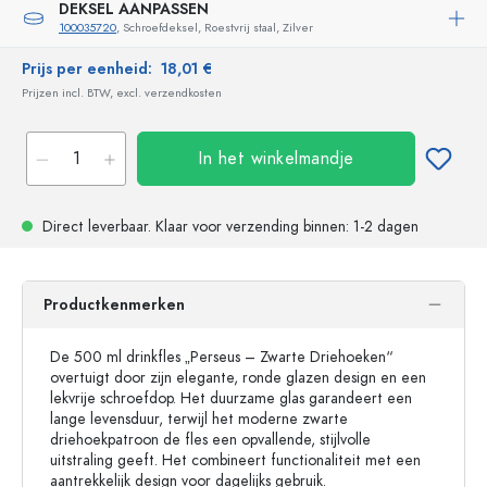
DEKSEL AANPASSEN
100035720
, Schroefdeksel, Roestvrij staal, Zilver
Prijs per eenheid:
18,01 €
Prijzen incl. BTW, excl. verzendkosten
In het winkelmandje
Direct leverbaar.
Klaar voor verzending
binnen: 1-2 dagen
Productkenmerken
De 500 ml drinkfles „Perseus – Zwarte Driehoeken“
overtuigt door zijn elegante, ronde glazen design en een
lekvrije schroefdop. Het duurzame glas garandeert een
lange levensduur, terwijl het moderne zwarte
driehoekpatroon de fles een opvallende, stijlvolle
uitstraling geeft. Het combineert functionaliteit met een
aantrekkelijk design voor dagelijks gebruik.