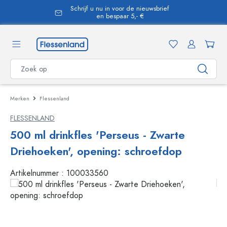
Schrijf u nu in voor de nieuwsbrief
hoofdinhoud
en bespaar 5,- €
Merken
Flessenland
FLESSENLAND
500 ml drinkfles 'Perseus - Zwarte
Driehoeken', opening: schroefdop
Artikelnummer :
100033560