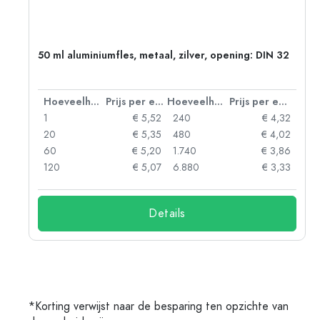
50 ml aluminiumfles, metaal, zilver, opening: DIN 32
 eenheid
Hoeveelheid
Prijs per eenheid
Hoeveelheid
Prijs per eenheid
06
1
€ 5,52
240
€ 4,32
05
20
€ 5,35
480
€ 4,02
04
60
€ 5,20
1.740
€ 3,86
03
120
€ 5,07
6.880
€ 3,33
Details
*Korting verwijst naar de besparing ten opzichte van