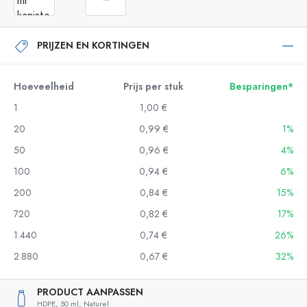
PRIJZEN EN KORTINGEN
Hoeveelheid
Prijs per stuk
Besparingen*
1
1,00 €
20
0,99 €
1%
50
0,96 €
4%
100
0,94 €
6%
200
0,84 €
15%
720
0,82 €
17%
1.440
0,74 €
26%
2.880
0,67 €
32%
PRODUCT AANPASSEN
HDPE,
50 ml,
Naturel