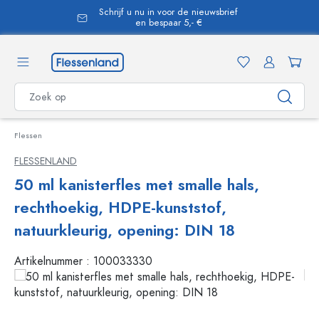
Schrijf u nu in voor de nieuwsbrief
hoofdinhoud
en bespaar 5,- €
Flessen
FLESSENLAND
50 ml kanisterfles met smalle hals,
rechthoekig, HDPE-kunststof,
natuurkleurig, opening: DIN 18
Artikelnummer :
100033330