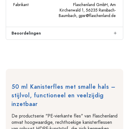
Fabrikant
Flaschenland GmbH, Am
Kirchenwald 1, 56235 Ransbach-
Baumbach,
gpsr@flaschenland.de
Beoordelingen
50 ml Kanisterfles met smalle hals –
stijlvol, functioneel en veelzijdig
inzetbaar
De productserie "PE-vierkante fles" van Flaschenland
omvat hoogwaardige, rechthoekige kanisterflessen
van robuust HDPE-kunststof, die zich kenmerken