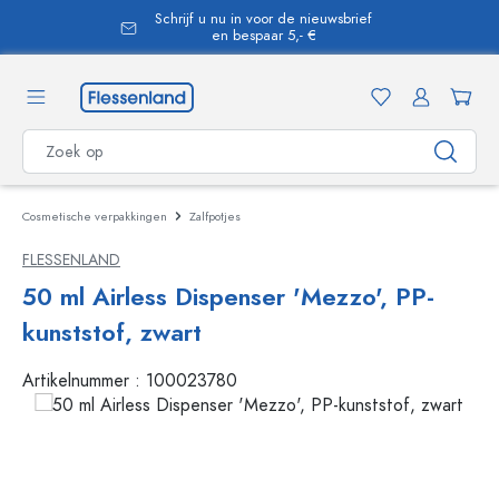
Schrijf u nu in voor de nieuwsbrief
hoofdinhoud
en bespaar 5,- €
Cosmetische verpakkingen
Zalfpotjes
FLESSENLAND
50 ml Airless Dispenser 'Mezzo', PP-
kunststof, zwart
Artikelnummer :
100023780