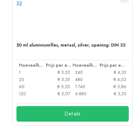
g:
50 ml aluminiumfles, metaal, zilver, opening: DIN 32
 eenheid
Hoeveelheid
Prijs per eenheid
Hoeveelheid
Prijs per eenheid
92
1
€ 5,52
240
€ 4,32
88
20
€ 5,35
480
€ 4,02
85
60
€ 5,20
1.740
€ 3,86
73
120
€ 5,07
6.880
€ 3,33
Details