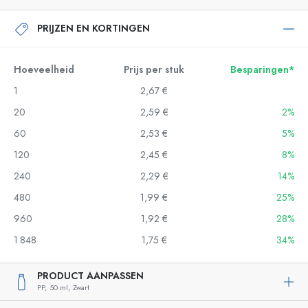
PRIJZEN EN KORTINGEN
Hoeveelheid
Prijs per stuk
Besparingen*
1
2,67 €
20
2,59 €
2%
60
2,53 €
5%
120
2,45 €
8%
240
2,29 €
14%
480
1,99 €
25%
960
1,92 €
28%
1.848
1,75 €
34%
PRODUCT AANPASSEN
PP,
50 ml,
Zwart