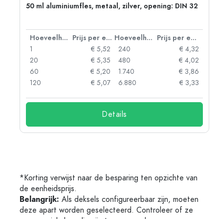
50 ml aluminiumfles, metaal, zilver, opening: DIN 32
 eenheid
Hoeveelheid
Prijs per eenheid
Hoeveelheid
Prijs per eenheid
06
1
€ 5,52
240
€ 4,32
05
20
€ 5,35
480
€ 4,02
04
60
€ 5,20
1.740
€ 3,86
03
120
€ 5,07
6.880
€ 3,33
Details
*Korting verwijst naar de besparing ten opzichte van
de eenheidsprijs.
Belangrijk:
Als deksels configureerbaar zijn, moeten
deze apart worden geselecteerd. Controleer of ze