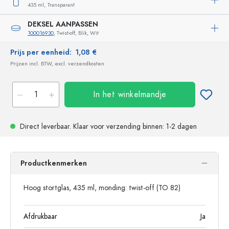
435 ml,
Transparant
DEKSEL AANPASSEN
100016930
, Twist-off, Blik, Wit
Prijs per eenheid:
1,08 €
Prijzen incl. BTW, excl. verzendkosten
In het winkelmandje
Direct leverbaar.
Klaar voor verzending
binnen: 1-2 dagen
Productkenmerken
Hoog stortglas, 435 ml, monding: twist-off (TO 82)
Afdrukbaar
Ja