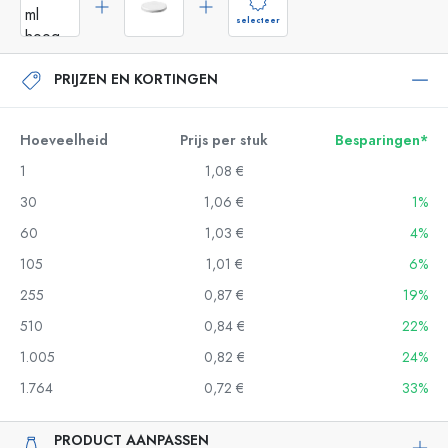
selecteer
PRIJZEN EN KORTINGEN
Hoeveelheid
Prijs per stuk
Besparingen*
1
1,08 €
30
1,06 €
1%
60
1,03 €
4%
105
1,01 €
6%
255
0,87 €
19%
510
0,84 €
22%
1.005
0,82 €
24%
1.764
0,72 €
33%
PRODUCT AANPASSEN