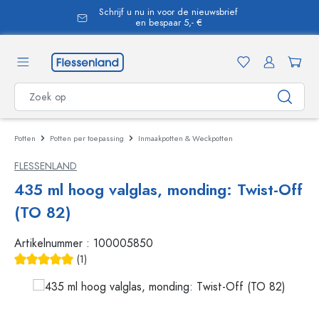
Schrijf u nu in voor de nieuwsbrief
hoofdinhoud
en bespaar 5,- €
Potten
Potten per toepassing
Inmaakpotten & Weckpotten
FLESSENLAND
435 ml hoog valglas, monding: Twist-Off
(TO 82)
Artikelnummer :
100005850
(1)
Gemiddelde waardering van 5 van 5 sterren