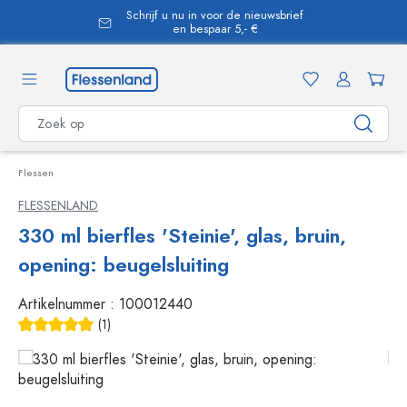
Schrijf u nu in voor de nieuwsbrief
hoofdinhoud
en bespaar 5,- €
Flessen
FLESSENLAND
330 ml bierfles 'Steinie', glas, bruin,
opening: beugelsluiting
Artikelnummer :
100012440
(1)
Gemiddelde waardering van 5 van 5 sterren