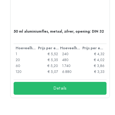
g:
50 ml aluminiumfles, metaal, zilver, opening: DIN 32
 eenheid
Hoeveelheid
Prijs per eenheid
Hoeveelheid
Prijs per eenheid
92
1
€ 5,52
240
€ 4,32
88
20
€ 5,35
480
€ 4,02
85
60
€ 5,20
1.740
€ 3,86
73
120
€ 5,07
6.880
€ 3,33
Details