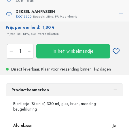
330 ml,
Bruin
DEKSEL AANPASSEN
100018820
, Beugelsluiting, PP, Meerkleurig
Prijs per eenheid:
1,80 €
Prijzen incl. BTW, excl. verzendkosten
In het winkelmandje
Direct leverbaar.
Klaar voor verzending
binnen: 1-2 dagen
Productkenmerken
Bierflesje 'Steinie', 330 ml, glas, bruin, monding:
beugelsluiting
Afdrukbaar
Ja