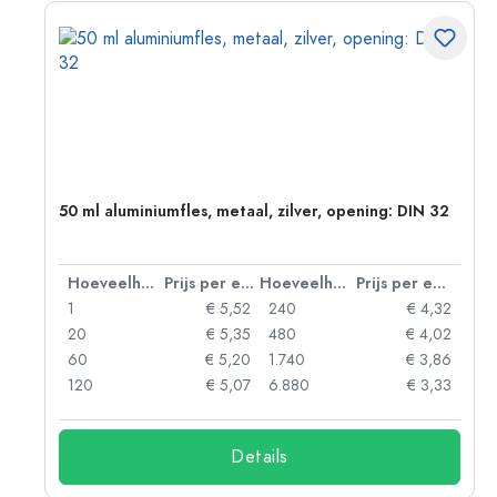
g:
50 ml aluminiumfles, metaal, zilver, opening: DIN 32
 eenheid
Hoeveelheid
Prijs per eenheid
Hoeveelheid
Prijs per eenheid
92
1
€ 5,52
240
€ 4,32
88
20
€ 5,35
480
€ 4,02
85
60
€ 5,20
1.740
€ 3,86
73
120
€ 5,07
6.880
€ 3,33
Details