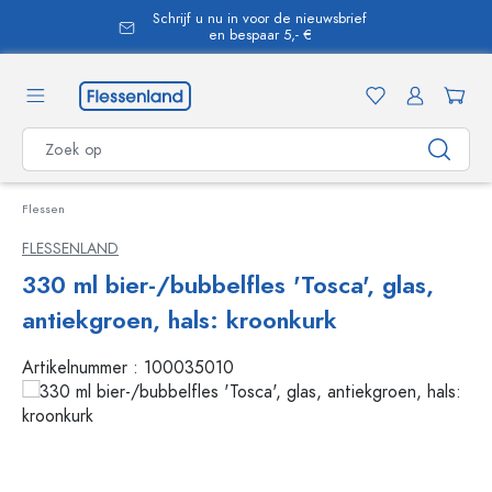
Schrijf u nu in voor de nieuwsbrief
hoofdinhoud
en bespaar 5,- €
Flessen
FLESSENLAND
330 ml bier-/bubbelfles 'Tosca', glas,
antiekgroen, hals: kroonkurk
Artikelnummer :
100035010