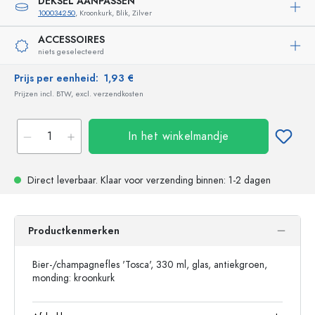
DEKSEL AANPASSEN
100034250
, Kroonkurk, Blik, Zilver
ACCESSOIRES
niets geselecteerd
Prijs per eenheid:
1,93 €
Prijzen incl. BTW, excl. verzendkosten
In het winkelmandje
Direct leverbaar.
Klaar voor verzending
binnen: 1-2 dagen
Productkenmerken
Bier-/champagnefles 'Tosca', 330 ml, glas, antiekgroen,
monding: kroonkurk