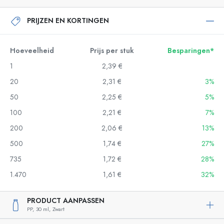
PRIJZEN EN KORTINGEN
Hoeveelheid
Prijs per stuk
Besparingen*
1
2,39 €
20
2,31 €
3%
50
2,25 €
5%
100
2,21 €
7%
200
2,06 €
13%
500
1,74 €
27%
735
1,72 €
28%
1.470
1,61 €
32%
PRODUCT AANPASSEN
PP,
30 ml,
Zwart