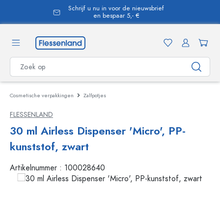
Schrijf u nu in voor de nieuwsbrief
hoofdinhoud
en bespaar 5,- €
Cosmetische verpakkingen
Zalfpotjes
FLESSENLAND
30 ml Airless Dispenser 'Micro', PP-
kunststof, zwart
Artikelnummer :
100028640