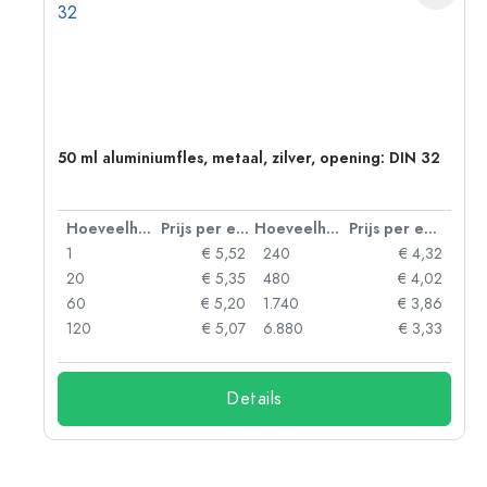
g:
50 ml aluminiumfles, metaal, zilver, opening: DIN 32
 eenheid
Hoeveelheid
Prijs per eenheid
Hoeveelheid
Prijs per eenheid
92
1
€ 5,52
240
€ 4,32
88
20
€ 5,35
480
€ 4,02
85
60
€ 5,20
1.740
€ 3,86
73
120
€ 5,07
6.880
€ 3,33
Details