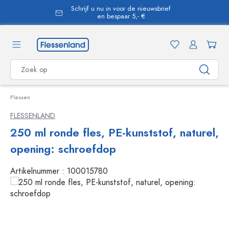
Schrijf u nu in voor de nieuwsbrief
hoofdinhoud
en bespaar 5,- €
Flessen
FLESSENLAND
250 ml ronde fles, PE-kunststof, naturel,
opening: schroefdop
Artikelnummer :
100015780