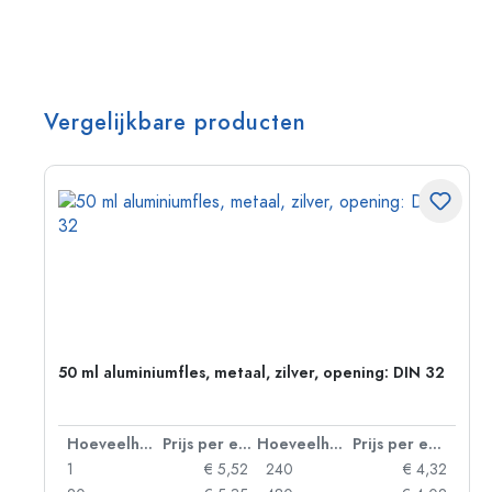
Vergelijkbare producten
50 ml aluminiumfles, metaal, zilver, opening: DIN 32
 eenheid
Hoeveelheid
Prijs per eenheid
Hoeveelheid
Prijs per eenheid
06
1
€ 5,52
240
€ 4,32