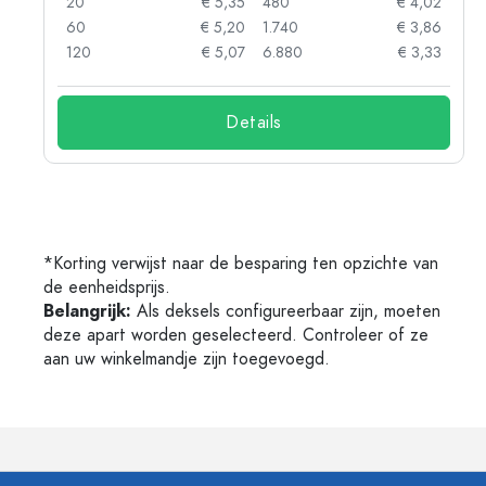
05
20
€ 5,35
480
€ 4,02
04
60
€ 5,20
1.740
€ 3,86
03
120
€ 5,07
6.880
€ 3,33
Details
*Korting verwijst naar de besparing ten opzichte van
de eenheidsprijs.
Belangrijk:
Als deksels configureerbaar zijn, moeten
deze apart worden geselecteerd. Controleer of ze
aan uw winkelmandje zijn toegevoegd.