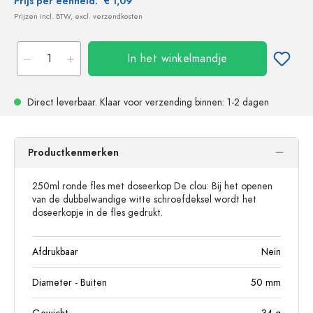
Prijs per eenheid:
€ 1,09
Prijzen incl. BTW, excl. verzendkosten
In het winkelmandje
Direct leverbaar.
Klaar voor verzending
binnen: 1-2 dagen
Productkenmerken
250ml ronde fles met doseerkop De clou: Bij het openen
van de dubbelwandige witte schroefdeksel wordt het
doseerkopje in de fles gedrukt.
Afdrukbaar
Nein
Diameter - Buiten
50
mm