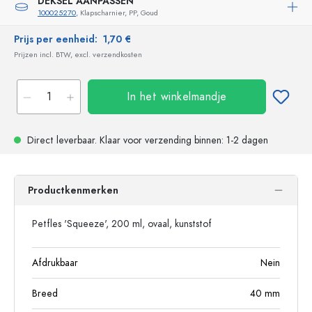
DEKSEL AANPASSEN
100025270
, Klapscharnier, PP, Goud
Prijs per eenheid:
1,70 €
Prijzen incl. BTW, excl. verzendkosten
In het winkelmandje
Direct leverbaar.
Klaar voor verzending
binnen: 1-2 dagen
Productkenmerken
Petfles 'Squeeze', 200 ml, ovaal, kunststof
Afdrukbaar
Nein
Breed
40
mm