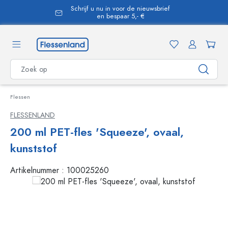
Schrijf u nu in voor de nieuwsbrief
hoofdinhoud
en bespaar 5,- €
Flessen
FLESSENLAND
200 ml PET-fles 'Squeeze', ovaal,
kunststof
Artikelnummer :
100025260