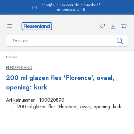
Schrijf u nu in voor de nieuwsbrief
hoofdinhoud
en bespaar 5,- €
Flessen
FLESSENLAND
200 ml glazen fles 'Florence', ovaal,
opening: kurk
Artikelnummer :
100020890