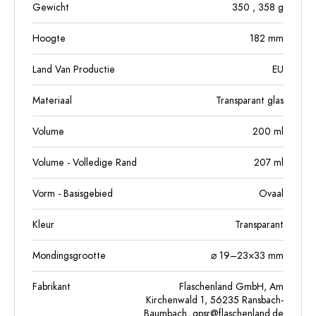
Gewicht
350
, 358
g
Hoogte
182
mm
Land Van Productie
EU
Materiaal
Transparant glas
Volume
200
ml
Volume - Volledige Rand
207
ml
Vorm - Basisgebied
Ovaal
Kleur
Transparant
Mondingsgrootte
⌀ 19–23×33 mm
Fabrikant
Flaschenland GmbH, Am
Kirchenwald 1, 56235 Ransbach-
Baumbach,
gpsr@flaschenland.de