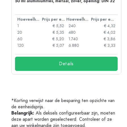
g:
50 ml aluminiumfles, metaal, zilver, opening: DIN 32
 eenheid
Hoeveelheid
Prijs per eenheid
Hoeveelheid
Prijs per eenheid
92
1
€ 5,52
240
€ 4,32
88
20
€ 5,35
480
€ 4,02
85
60
€ 5,20
1.740
€ 3,86
73
120
€ 5,07
6.880
€ 3,33
Details
*Korting verwijst naar de besparing ten opzichte van
de eenheidsprijs.
Belangrijk:
Als deksels configureerbaar zijn, moeten
deze apart worden geselecteerd. Controleer of ze
aan uw winkelmandje zijn toegevoegd.