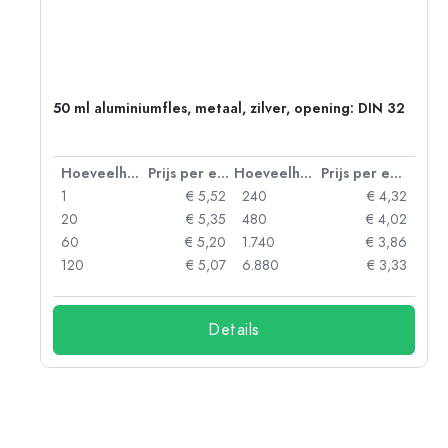
g:
50 ml aluminiumfles, metaal, zilver, opening: DIN 32
 eenheid
Hoeveelheid
Prijs per eenheid
Hoeveelheid
Prijs per eenheid
92
1
€ 5,52
240
€ 4,32
88
20
€ 5,35
480
€ 4,02
85
60
€ 5,20
1.740
€ 3,86
73
120
€ 5,07
6.880
€ 3,33
Details