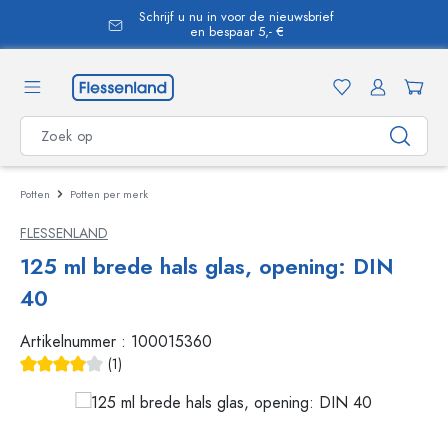
Schrijf u nu in voor de nieuwsbrief
hoofdinhoud
en bespaar 5,- €
Potten
Potten per merk
FLESSENLAND
125 ml brede hals glas, opening: DIN
40
Artikelnummer :
100015360
(1)
Gemiddelde waardering van 4 van 5 sterren