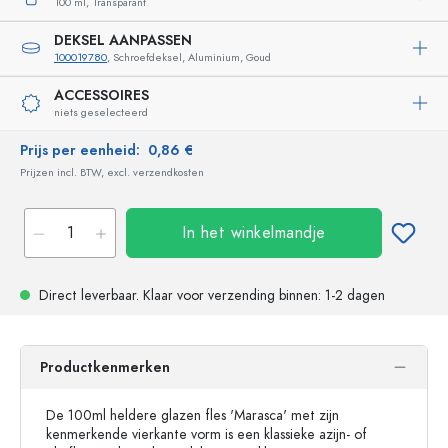
100 ml,
Transparant
DEKSEL AANPASSEN
100019780
, Schroefdeksel, Aluminium, Goud
ACCESSOIRES
niets geselecteerd
Prijs per eenheid:
0,86 €
Prijzen incl. BTW, excl. verzendkosten
In het winkelmandje
Direct leverbaar.
Klaar voor verzending
binnen: 1-2 dagen
Productkenmerken
De 100ml heldere glazen fles 'Marasca' met zijn
kenmerkende vierkante vorm is een klassieke azijn- of