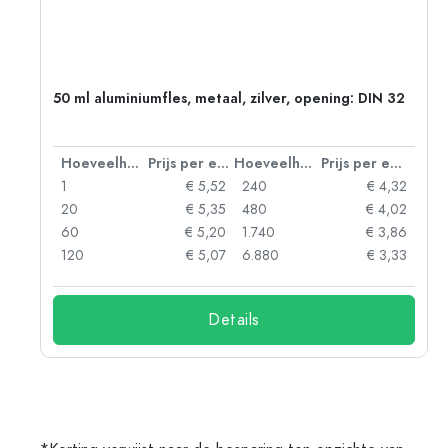
g:
50 ml aluminiumfles, metaal, zilver, opening: DIN 32
 eenheid
Hoeveelheid
Prijs per eenheid
Hoeveelheid
Prijs per eenheid
92
1
€ 5,52
240
€ 4,32
88
20
€ 5,35
480
€ 4,02
85
60
€ 5,20
1.740
€ 3,86
73
120
€ 5,07
6.880
€ 3,33
Details