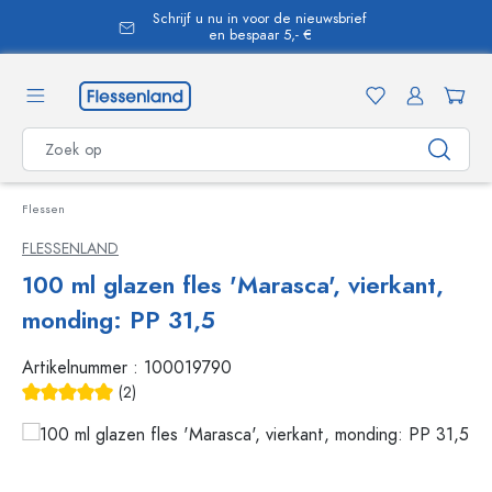
Schrijf u nu in voor de nieuwsbrief
hoofdinhoud
en bespaar 5,- €
Flessen
FLESSENLAND
100 ml glazen fles 'Marasca', vierkant,
monding: PP 31,5
Artikelnummer :
100019790
(2)
Gemiddelde waardering van 5 van 5 sterren