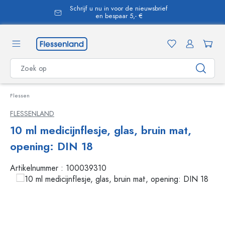
Schrijf u nu in voor de nieuwsbrief
hoofdinhoud
en bespaar 5,- €
Flessen
FLESSENLAND
10 ml medicijnflesje, glas, bruin mat,
opening: DIN 18
Artikelnummer :
100039310