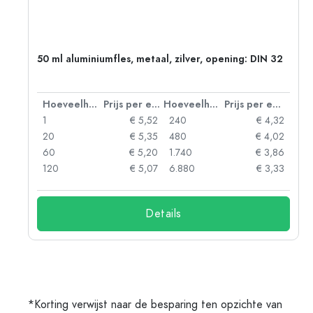
g:
50 ml aluminiumfles, metaal, zilver, opening: DIN 32
 eenheid
Hoeveelheid
Prijs per eenheid
Hoeveelheid
Prijs per eenheid
92
1
€ 5,52
240
€ 4,32
88
20
€ 5,35
480
€ 4,02
85
60
€ 5,20
1.740
€ 3,86
73
120
€ 5,07
6.880
€ 3,33
Details
*Korting verwijst naar de besparing ten opzichte van