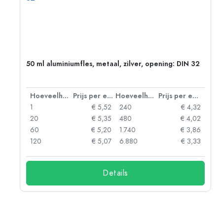
50 ml aluminiumfles, metaal, zilver, opening: DIN 32
 eenheid
Hoeveelheid
Prijs per eenheid
Hoeveelheid
Prijs per eenheid
06
1
€ 5,52
240
€ 4,32
05
20
€ 5,35
480
€ 4,02
04
60
€ 5,20
1.740
€ 3,86
03
120
€ 5,07
6.880
€ 3,33
Details