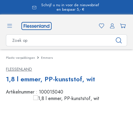
Schrijf u nu in voor de nieuwsbrief
hoofdinhoud
en bespaar 5,- €
Plastic verpakkingen
Emmers
FLESSENLAND
1,8 l emmer, PP-kunststof, wit
Artikelnummer :
100015040