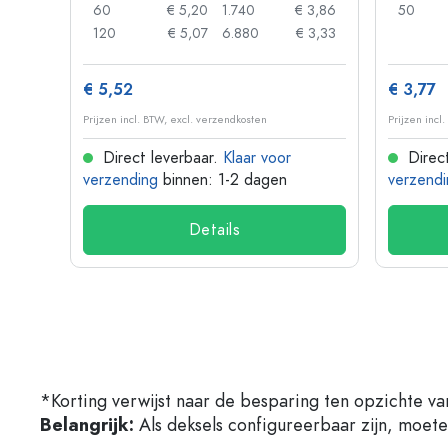
 0,85
60
€ 5,20
1.740
€ 3,86
50
 0,73
120
€ 5,07
6.880
€ 3,33
€ 5,52
€ 3,77
Prijzen incl. BTW, excl. verzendkosten
Prijzen incl
Direct leverbaar.
Klaar voor
Direct
verzending
binnen: 1-2 dagen
verzendi
Details
*Korting verwijst naar de besparing ten opzichte va
Belangrijk:
Als deksels configureerbaar zijn, moet