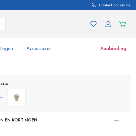
Contact opnemen
itingen
Accessoires
Aanbieding
 en productvarianten
Potten e potjes
atie
Ontdek nu
Nu winkelen
EN EN KORTINGEN
ml
 ml