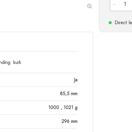
Flessen met ronde schouder
Gistingsflessen & Ma
Heupflessen
Flessen met brede hals
Direct l
Steengoed flessen
Aluminium flessen
nding: kurk
Ja
85,5
mm
1000
, 1021
g
296
mm