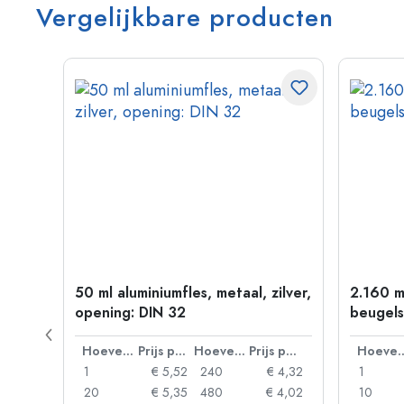
Vergelijkbare producten
50 ml aluminiumfles, metaal, zilver,
2.160 m
P 28
opening: DIN 32
beugels
Prijs per eenheid
Hoeveelheid
Prijs per eenheid
Hoeveelheid
Prijs per eenheid
Hoevee
 0,92
1
€ 5,52
240
€ 4,32
1
 0,88
20
€ 5,35
480
€ 4,02
10