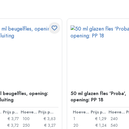
l beugelfles, opening:
50 ml glazen fles 'Proba',
luiting
opening: PP 18
lheid
Prijs per eenheid
Hoeveelheid
Prijs per eenheid
Hoeveelheid
Prijs per eenheid
Hoeveelheid
€ 3,77
100
€ 3,63
1
€ 1,29
240
€ 3,72
250
€ 3,27
20
€ 1,24
540