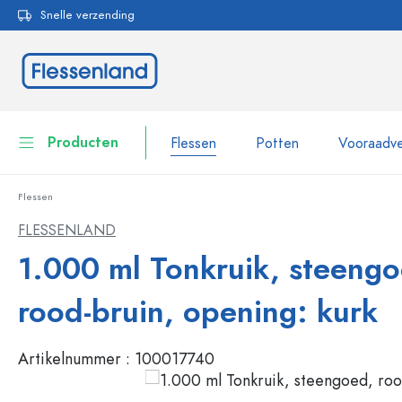
Snelle verzending
oekopdracht
Ga naar de hoofdnavigatie
Producten
Flessen
Potten
Vooraadve
Flessen
Flessen
Toon alles Flessen
FLESSENLAND
Potten
1.000 ml Tonkruik, steengo
Flessen per merk
WECK flessen
Vooraadverpakkingen
rood-bruin, opening: kurk
Servies
Flessen op volume
Artikelnummer :
100017740
Miniatuurflesjes
Cosmetische verpakkingen
Glazen flessen 100 ml