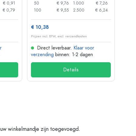
€ 0,91
50
€ 9,76
1.000
€ 7,26
72
€ 0,79
100
€ 9,55
2.500
€ 6,24
120
€ 10,38
€ 1,3
Prijzen incl. BTW, excl. verzendkosten
Prijzen 
r
Direct leverbaar.
Klaar voor
Dir
n
verzending
binnen: 1-2 dagen
verze
Details
 uw winkelmandje zijn toegevoegd.