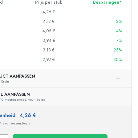
id
Prijs per stuk
Besparingen*
4,26 €
4,17 €
2%
4,05 €
4%
3,94 €
7%
3,18 €
25%
2,97 €
30%
UCT AANPASSEN
Bruin
EL AANPASSEN
10
, Houten greep, Hout, Beige
 eenheid:
4,26 €
Voorbeeldige vertegenwoordiging
W, excl. verzendkosten