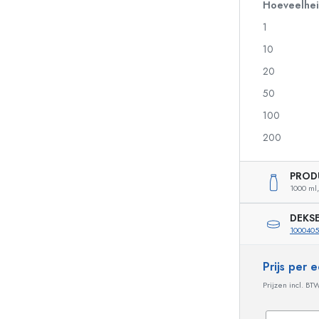
Glazen flessen 700 ml
Hoeveelhe
1
10
Pompflesjes
Airless Dispenser
20
Sprayflessen
Rollerflesjes
50
100
200
Likeurflessen
Flessen met motief
Sapflessen
Gin flessen
PROD
Parfumflesjes
Kerstflessen
1000 ml,
Nagellakflesjes
Valentijnsdag
Kleine en mini flesjes
Decoratieve flessen
DEKS
Knijpflessen
1000405
Inmaakflessen
Prijs per
Prijzen incl. BT
Speciaal gevormde flessen
Cilindrische flessen