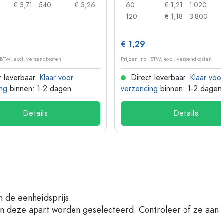
€ 3,71
540
€ 3,26
60
€ 1,21
1.020
120
€ 1,18
3.800
€ 1,29
. BTW, excl. verzendkosten
Prijzen incl. BTW, excl. verzendkosten
 leverbaar.
Klaar voor
Direct leverbaar.
Klaar voo
ng
binnen: 1-2 dagen
verzending
binnen: 1-2 dage
Details
Details
n de eenheidsprijs.
en deze apart worden geselecteerd. Controleer of ze aan