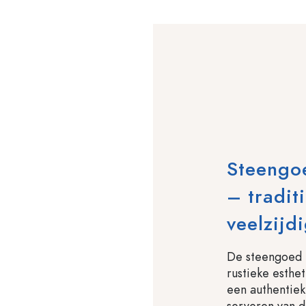
Steengo
– tradit
veelzijd
De steengoed 
rustieke esthet
een authentiek
serveren van d