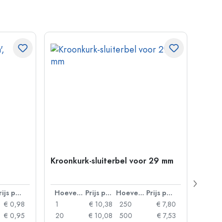
Kroonkurk-sluiterbel voor 29 mm
500 m
Carré
38 m
Prijs per eenheid
Hoeveelheid
Prijs per eenheid
Hoeveelheid
Prijs per eenheid
€ 0,98
1
€ 10,38
250
€ 7,80
1
€ 0,95
20
€ 10,08
500
€ 7,53
24