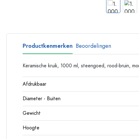
Glazen flessen met hengsel
Flessen met lange hals
Polygonale flessen
Flessen per materiaal
Glazen flessen
Productkenmerken
Beoordelingen
Plastic flessen
Keramische kruik, 1000 ml, steengoed, rood-bruin, mo
Afdrukbaar
Diameter - Buiten
Gewicht
Hoogte