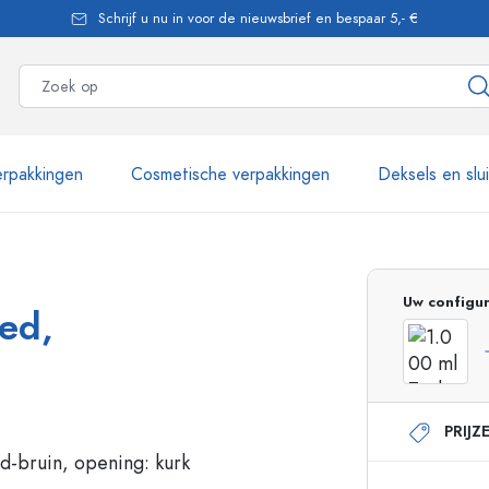
Schrijf u nu in voor de nieuwsbrief en bespaar 5,- €
rpakkingen
Cosmetische verpakkingen
Deksels en slu
meer dan 2.500 producten
Uw configur
ed,
Estal flessen
PRIJZ
Glazen flessen 250 ml
Glazen flessen 750 
Glazen flessen 500 ml
Glazen flessen 1000