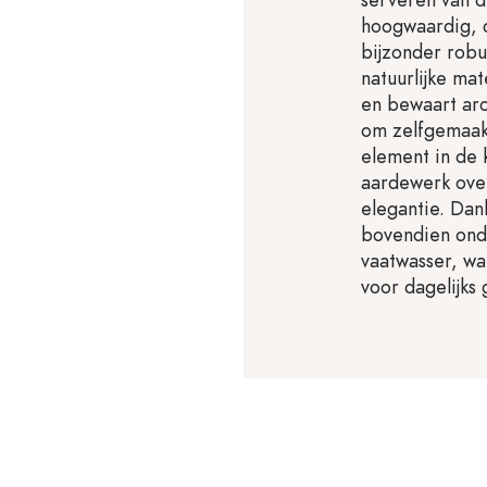
hoogwaardig, d
bijzonder rob
natuurlijke ma
en bewaart aro
om zelfgemaakt
element in de 
aardewerk overt
elegantie. Dank
bovendien onde
vaatwasser, wa
voor dagelijks 