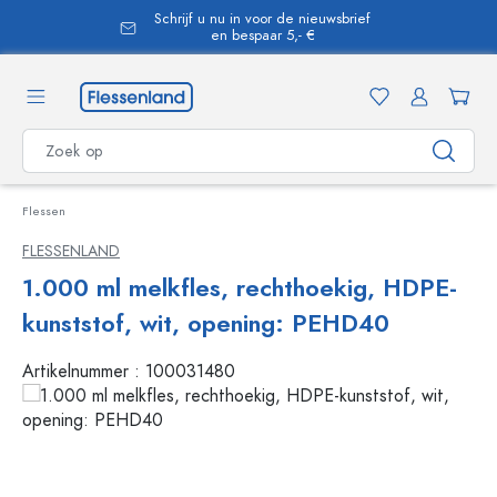
Schrijf u nu in voor de nieuwsbrief
hoofdinhoud
en bespaar 5,- €
Flessen
FLESSENLAND
1.000 ml melkfles, rechthoekig, HDPE-
kunststof, wit, opening: PEHD40
Artikelnummer :
100031480