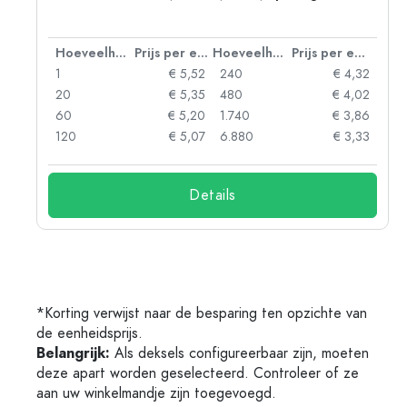
 eenheid
Hoeveelheid
Prijs per eenheid
Hoeveelheid
Prijs per eenheid
92
1
€ 5,52
240
€ 4,32
88
20
€ 5,35
480
€ 4,02
85
60
€ 5,20
1.740
€ 3,86
73
120
€ 5,07
6.880
€ 3,33
Details
*Korting verwijst naar de besparing ten opzichte van
de eenheidsprijs.
Belangrijk:
Als deksels configureerbaar zijn, moeten
deze apart worden geselecteerd. Controleer of ze
aan uw winkelmandje zijn toegevoegd.