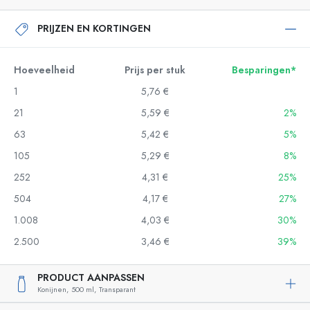
PRIJZEN EN KORTINGEN
Hoeveelheid
Prijs per stuk
Besparingen*
1
5,76 €
21
5,59 €
2%
63
5,42 €
5%
105
5,29 €
8%
252
4,31 €
25%
504
4,17 €
27%
1.008
4,03 €
30%
2.500
3,46 €
39%
PRODUCT AANPASSEN
Konijnen,
500 ml,
Transparant