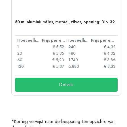
g:
50 ml aluminiumfles, metaal, zilver, opening: DIN 32
 eenheid
Hoeveelheid
Prijs per eenheid
Hoeveelheid
Prijs per eenheid
92
1
€ 5,52
240
€ 4,32
88
20
€ 5,35
480
€ 4,02
85
60
€ 5,20
1.740
€ 3,86
73
120
€ 5,07
6.880
€ 3,33
Details
*Korting verwijst naar de besparing ten opzichte van