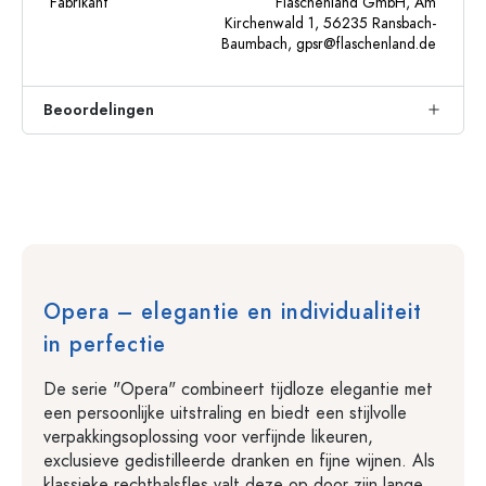
Fabrikant
Flaschenland GmbH, Am
Kirchenwald 1, 56235 Ransbach-
Baumbach,
gpsr@flaschenland.de
Beoordelingen
Opera – elegantie en individualiteit
in perfectie
De serie "Opera" combineert tijdloze elegantie met
een persoonlijke uitstraling en biedt een stijlvolle
verpakkingsoplossing voor verfijnde likeuren,
exclusieve gedistilleerde dranken en fijne wijnen. Als
klassieke rechthalsfles valt deze op door zijn lange