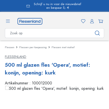
Schrijf u nu in voor de nieuwsbrief
hoofdinhoud
en bespaar 5,- €
Flessen
Flessen per toepassing
Flessen met motief
FLESSENLAND
500 ml glazen fles 'Opera', motief:
konijn, opening: kurk
Artikelnummer :
100012000