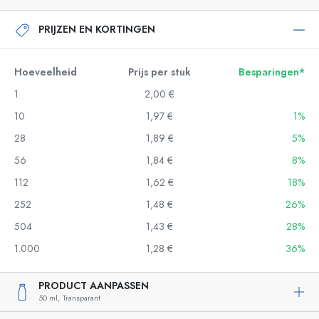
PRIJZEN EN KORTINGEN
Hoeveelheid
Prijs per stuk
Besparingen*
1
2,00 €
10
1,97 €
1%
28
1,89 €
5%
56
1,84 €
8%
112
1,62 €
18%
252
1,48 €
26%
504
1,43 €
28%
1.000
1,28 €
36%
PRODUCT AANPASSEN
50 ml,
Transparant