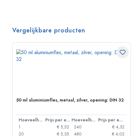
Vergelijkbare producten
50 ml aluminiumfles, metaal, zilver, opening: DIN 32
 eenheid
Hoeveelheid
Prijs per eenheid
Hoeveelheid
Prijs per eenheid
06
1
€ 5,52
240
€ 4,32
05
20
€ 5,35
480
€ 4,02