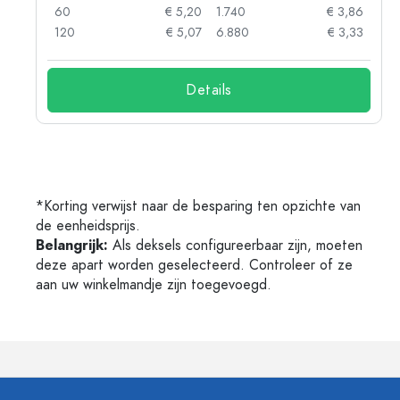
04
60
€ 5,20
1.740
€ 3,86
03
120
€ 5,07
6.880
€ 3,33
Details
*Korting verwijst naar de besparing ten opzichte van
de eenheidsprijs.
Belangrijk:
Als deksels configureerbaar zijn, moeten
deze apart worden geselecteerd. Controleer of ze
aan uw winkelmandje zijn toegevoegd.