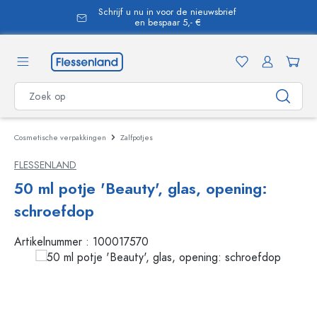
Schrijf u nu in voor de nieuwsbrief
hoofdinhoud
en bespaar 5,- €
Cosmetische verpakkingen
Zalfpotjes
FLESSENLAND
50 ml potje 'Beauty', glas, opening:
schroefdop
Artikelnummer :
100017570