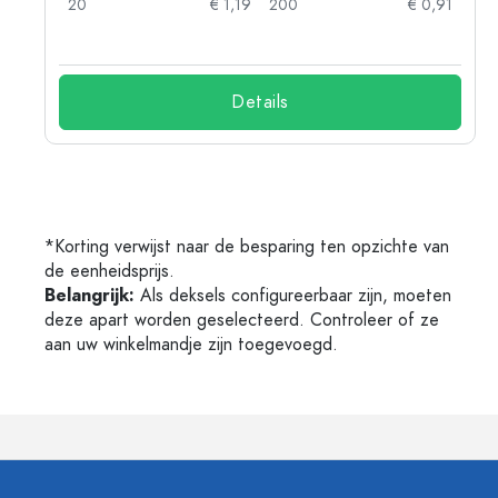
85
20
€ 1,19
200
€ 0,91
Details
*Korting verwijst naar de besparing ten opzichte van
de eenheidsprijs.
Belangrijk:
Als deksels configureerbaar zijn, moeten
deze apart worden geselecteerd. Controleer of ze
aan uw winkelmandje zijn toegevoegd.