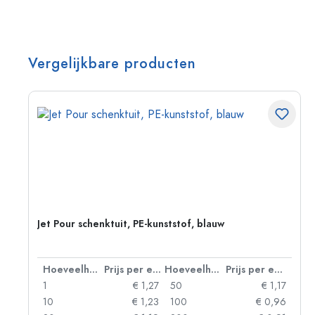
Vergelijkbare producten
er
Jet Pour schenktuit, PE-kunststof, blauw
 eenheid
Hoeveelheid
Prijs per eenheid
Hoeveelheid
Prijs per eenheid
89
1
€ 1,27
50
€ 1,17
00
10
€ 1,23
100
€ 0,96