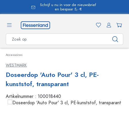
Schrijf u nu in voor de nieuwsbrief
hoofdinhoud
en bespaar 5,- €
Accessoires
WESTMARK
Doseerdop 'Auto Pour' 3 cl, PE-
kunststof, transparant
Artikelnummer :
100018440